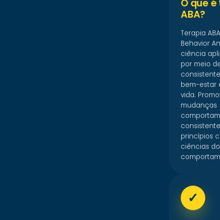
O que é 
ABA?
Terapia ABA
Behavior An
ciência apl
por meio d
consistente
bem-estar 
vida. Prom
mudanças
comportam
consistente
princípios c
ciências do
comportam
✓