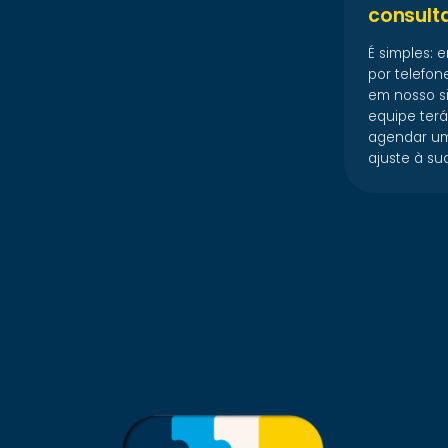
consult
É simples: 
por telefon
em nosso si
equipe ter
agendar um
ajuste à su