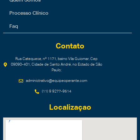
Quem Somos
Processo Clínico
Faq
Contato
Rua Catequese, nº 1171, bairro Vila Guiomar, Cep
09090-401, Cidade de Santo André, no Estado de São
Paulo;
administrativo@equipeoperante.com
(11) 9 9277-9514
Localizaçao