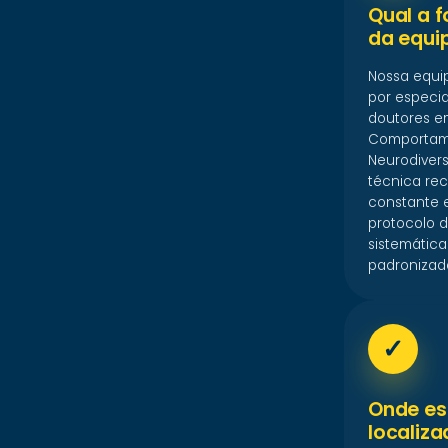
Qual a 
da equi
Nossa equi
por especia
doutores e
Comportam
Neurodivers
técnica re
constante 
protocolo d
sistemática
padronizad
✓
Onde es
localiz