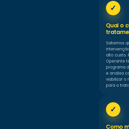
✓
Qual o 
tratame
Sabemos q
intervenção
alto custo. 
Operante 
programa de
e analisa 
viabilizar 
para o trat
✓
Como m