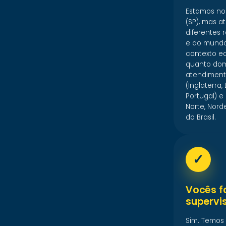
Estamos no
(SP), mas 
diferentes r
e do mundo
contexto e
quanto domi
atendiment
(Inglaterra
Portugal) e
Norte, Nord
do Brasil.
✓
Vocês 
supervi
Sim. Temos