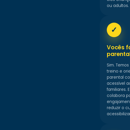
ou adultos.
✓
Vocês f
parenta
Sim. Temos
treino e or
parental c
acessível 
familiares. 
colabora p
engajamento
reduzir o c
acessibiliz