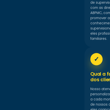
de supervis
com as dire
ABPMC, co
promover a
conhecimen
supervision
eles profiss
familiares.
✓
Qual a f
dos clie
Nosso aten
personaliz
a cada mom
de nossos c
eles crianç