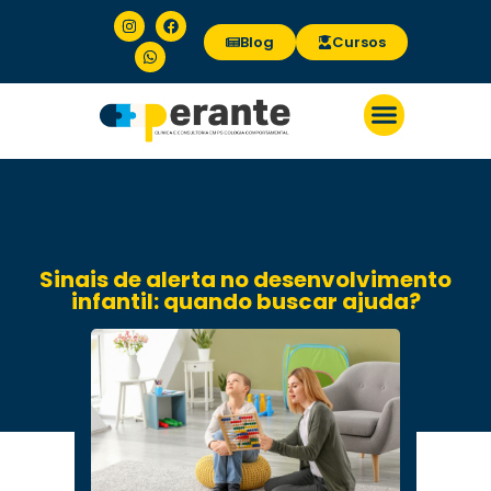
Blog
Cursos
Sinais de alerta no desenvolvimento
infantil: quando buscar ajuda?